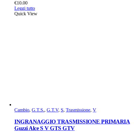
€
10.00
Leggi tutto
Quick View
Cambio
,
G.T.S.
,
G.T.V
,
S
,
Trasmissione
,
V
INGRANAGGIO TRASMISSIONE PRIMARIA
Guzzi Alce S V GTS GTV