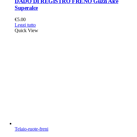
DADO DI REGISTRO FRENO Guzzi Alce
Superalce
€
5.00
Leggi tutto
Quick View
Telaio-ruote-freni