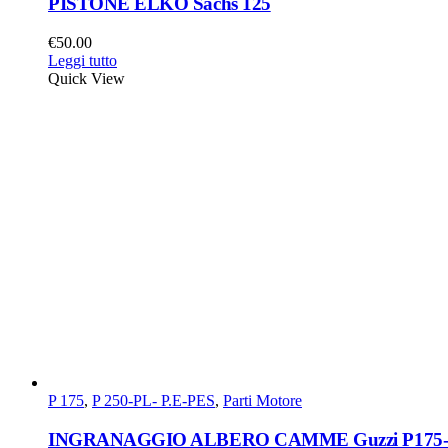
PISTONE ELKO Sachs 125
€
50.00
Leggi tutto
Quick View
P 175
,
P 250-PL- P.E-PES
,
Parti Motore
INGRANAGGIO ALBERO CAMME Guzzi P175-