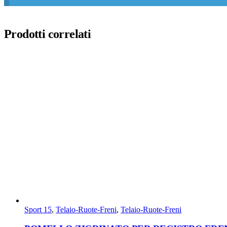
Prodotti correlati
Sport 15
,
Telaio-Ruote-Freni
,
Telaio-Ruote-Freni