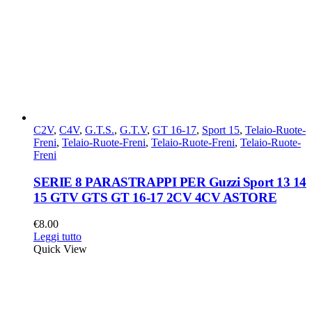
C2V
,
C4V
,
G.T.S.
,
G.T.V
,
GT 16-17
,
Sport 15
,
Telaio-Ruote-
Freni
,
Telaio-Ruote-Freni
,
Telaio-Ruote-Freni
,
Telaio-Ruote-
Freni
SERIE 8 PARASTRAPPI PER Guzzi Sport 13 14
15 GTV GTS GT 16-17 2CV 4CV ASTORE
€
8.00
Leggi tutto
Quick View