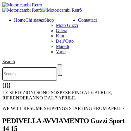
Home
Chi siamo
Shop
Contattaci
Moto Guzzi
Gilera
Ktm
Dell’Orto
Marelli
Varie
Search
0
0
LE SPEDIZIONI SONO SOSPESE FINO AL 6 APRILE,
RIPRENDERANNO DAL 7 APRILE.
WE WILL RESUME SHIPPINGS STARTING FROM APRIL 7
PEDIVELLA AVVIAMENTO Guzzi Sport
14 15