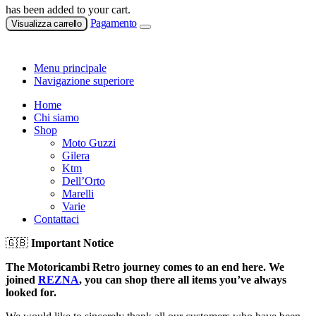
has been added to your cart.
Pagamento
Visualizza carrello
Menu principale
Navigazione superiore
Home
Chi siamo
Shop
Moto Guzzi
Gilera
Ktm
Dell’Orto
Marelli
Varie
Contattaci
🇬🇧
Important Notice
The Motoricambi Retro journey comes to an end here. We
joined
REZNA
, you can shop there all items you’ve always
looked for.