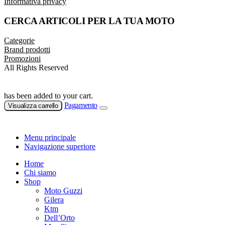
Informativa privacy
CERCA ARTICOLI PER LA TUA MOTO
Categorie
Brand prodotti
Promozioni
All Rights Reserved
has been added to your cart.
Pagamento
Visualizza carrello
Menu principale
Navigazione superiore
Home
Chi siamo
Shop
Moto Guzzi
Gilera
Ktm
Dell’Orto