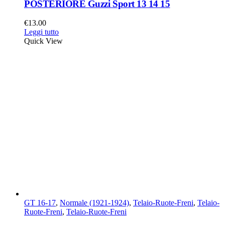
POSTERIORE Guzzi Sport 13 14 15
€
13.00
Leggi tutto
Quick View
GT 16-17
,
Normale (1921-1924)
,
Telaio-Ruote-Freni
,
Telaio-
Ruote-Freni
,
Telaio-Ruote-Freni