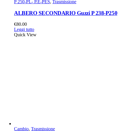
P 250-PL- P.E-PES
,
Trasmissione
ALBERO SECONDARIO Guzzi P 238-P250
€
80.00
Leggi tutto
Quick View
Cambio
,
Trasmissione