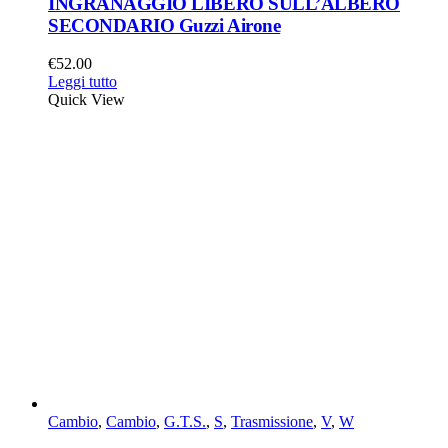
INGRANAGGIO LIBERO SULL’ALBERO
SECONDARIO Guzzi Airone
€
52.00
Leggi tutto
Quick View
Cambio
,
Cambio
,
G.T.S.
,
S
,
Trasmissione
,
V
,
W